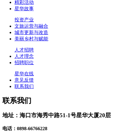
精彩活动
星华故事
投资产业
文旅运营与融合
城市更新与改造
美丽乡村与赋能
人才招聘
人才理念
招聘职位
星华在线
意见反馈
联系我们
联系我们
地址：海口市海秀中路51-1号星华大厦20层
电话：0898-66766228