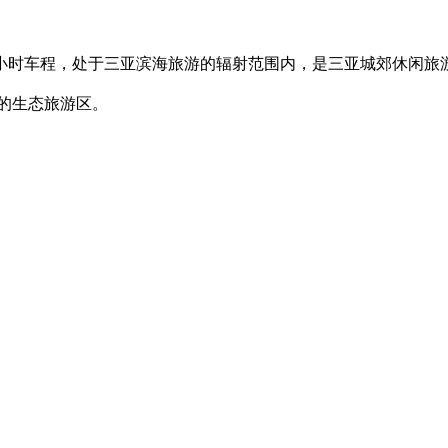
小时车程，处于三亚滨海旅游的辐射范围内，是三亚城郊休闲旅
的生态旅游区。