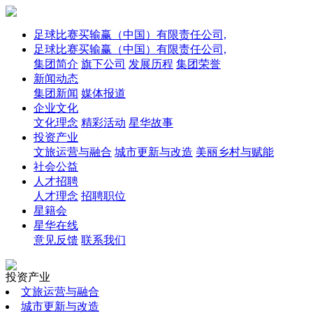
足球比赛买输赢（中国）有限责任公司,
足球比赛买输赢（中国）有限责任公司,
集团简介
旗下公司
发展历程
集团荣誉
新闻动态
集团新闻
媒体报道
企业文化
文化理念
精彩活动
星华故事
投资产业
文旅运营与融合
城市更新与改造
美丽乡村与赋能
社会公益
人才招聘
人才理念
招聘职位
星籍会
星华在线
意见反馈
联系我们
投资产业
文旅运营与融合
城市更新与改造