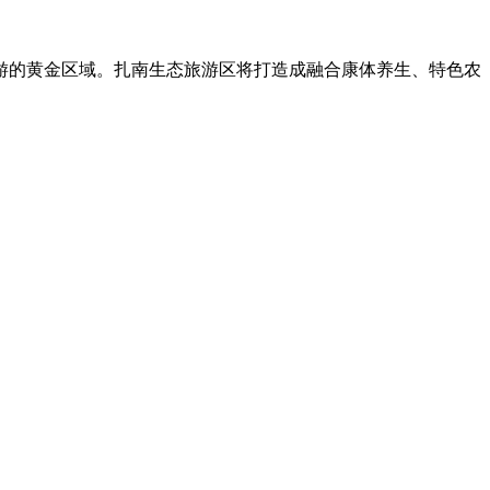
游的黄金区域。扎南生态旅游区将打造成融合康体养生、特色农