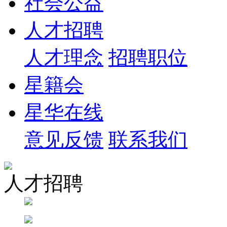
社会公益
人才招聘
人才理念
招聘职位
星籍会
星华在线
意见反馈
联系我们
人才招聘