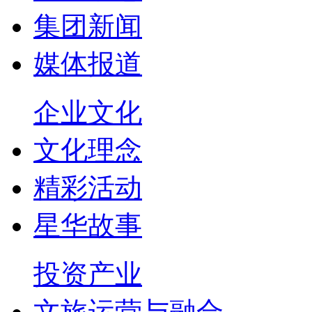
集团新闻
媒体报道
企业文化
文化理念
精彩活动
星华故事
投资产业
文旅运营与融合