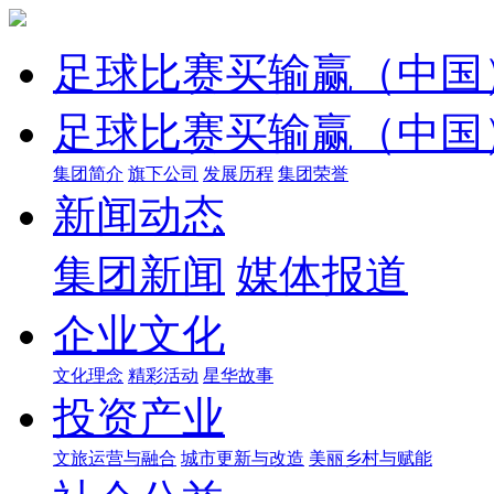
足球比赛买输赢（中国
足球比赛买输赢（中国
集团简介
旗下公司
发展历程
集团荣誉
新闻动态
集团新闻
媒体报道
企业文化
文化理念
精彩活动
星华故事
投资产业
文旅运营与融合
城市更新与改造
美丽乡村与赋能