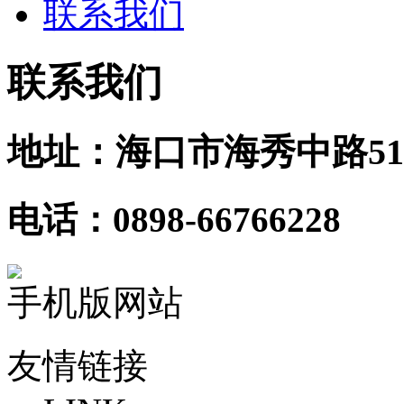
联系我们
联系我们
地址：海口市海秀中路51
电话：0898-66766228
手机版网站
友情链接