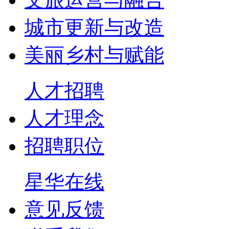
城市更新与改造
美丽乡村与赋能
人才招聘
人才理念
招聘职位
星华在线
意见反馈