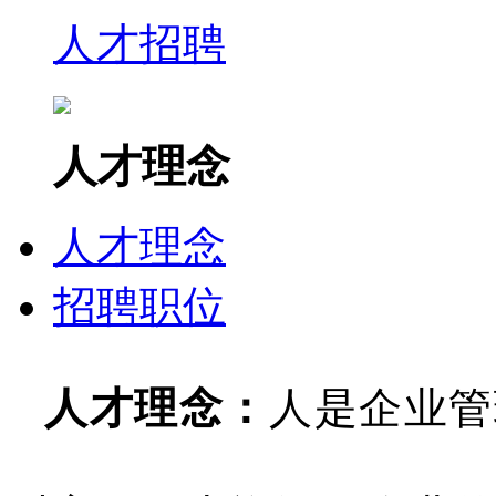
人才招聘
人才理念
人才理念
招聘职位
人才理念：
人是企业管