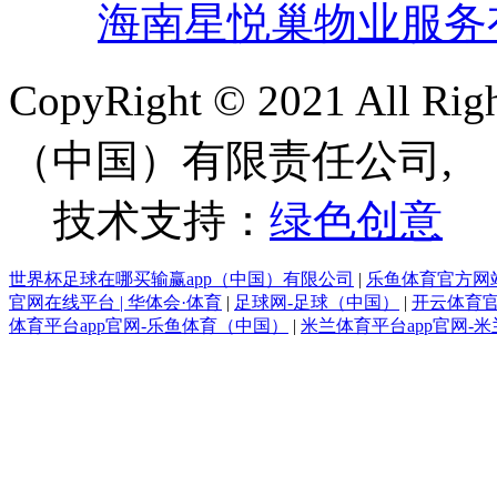
海南星悦巢物业服务
CopyRight © 2021 All
（中国）有限责任公司,
技术支持：
绿色创意
世界杯足球在哪买输赢app（中国）有限公司
|
乐鱼体育官方网站 
官网在线平台 | 华体会·体育
|
足球网-足球（中国）
|
开云体育官方
体育平台app官网-乐鱼体育（中国）
|
米兰体育平台app官网-