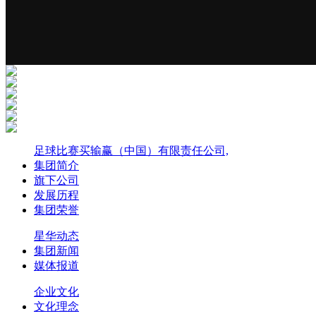
足球比赛买输赢（中国）有限责任公司,
集团简介
旗下公司
发展历程
集团荣誉
星华动态
集团新闻
媒体报道
企业文化
文化理念