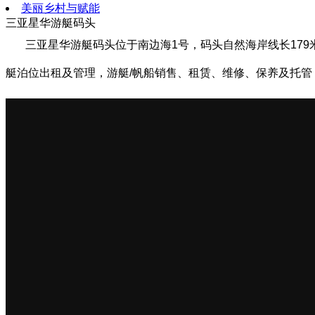
美丽乡村与赋能
三亚星华游艇码头
三亚星华游艇码头
位于南边海
1
号，码头自然海岸线长
179
艇泊位出租及管理，游艇
/
帆船销售、租赁、维修、保养及托管