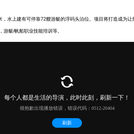
米，水上建有可停靠
72
艘游艇的浮码头泊位。项目将打造成为让
，游艇
/
帆船职业技能培训等。